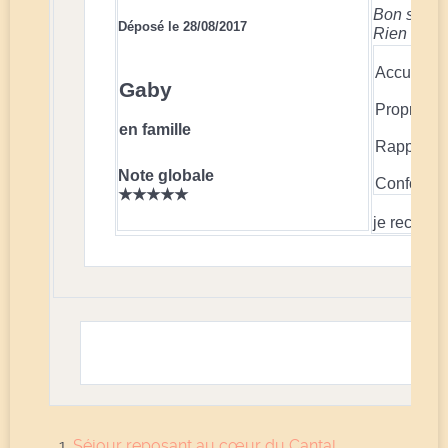
Bon séjour
Déposé le 28/08/2017
Rien à dire
Accueil pr
Gaby
Propreté
en famille
Rapport qu
Note globale
Confort
★★★★★
je recomma
Séjour reposant au cœur du Cantal