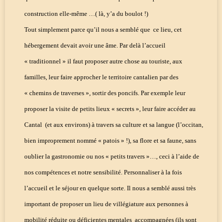
construction elle-même …( là, y’a du boulot !)
Tout simplement parce qu’il nous a semblé que
ce lieu, cet
hébergement devait avoir une âme. Par delà l’accueil
« traditionnel » il faut proposer autre chose au touriste, aux
familles, leur faire approcher le territoire cantalien par des
« chemins de traverses », sortir des poncifs. Par exemple leur
proposer la visite de petits lieux « secrets », leur faire accéder au
Cantal
(et aux environs) à travers sa culture et sa langue (l’occitan,
bien improprement nommé « patois » !), sa flore et sa faune, sans
oublier la gastronomie ou nos « petits travers »…, ceci à l’aide de
nos compétences et notre sensibilité. Personnaliser à la fois
l’accueil et le séjour en quelque sorte. Il nous a semblé aussi très
important de proposer un lieu de villégiature aux personnes à
mobilité réduite ou déficientes mentales
accompagnées (ils sont